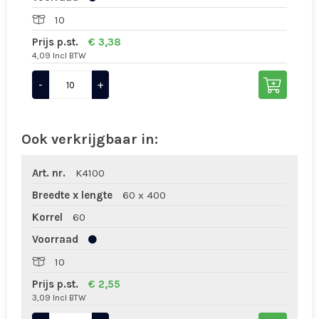
10
Prijs p.st.
€ 3,38
4,09 Incl BTW
-
+
Ook verkrijgbaar in:
Art. nr.
K4100
Breedte x lengte
60 x 400
Korrel
60
Voorraad
10
Prijs p.st.
€ 2,55
3,09 Incl BTW