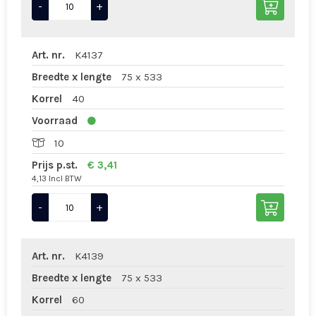
-
+
Art. nr.
K4137
Breedte x lengte
75 x 533
Korrel
40
Voorraad
10
Prijs p.st.
€ 3,41
4,13 Incl BTW
-
+
Art. nr.
K4139
Breedte x lengte
75 x 533
Korrel
60