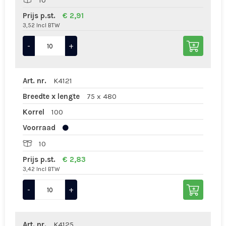
10
Prijs p.st.
€ 2,91
3,52 Incl BTW
-
+
Art. nr.
K4121
Breedte x lengte
75 x 480
Korrel
100
Voorraad
10
Prijs p.st.
€ 2,83
3,42 Incl BTW
-
+
Art. nr.
K4125