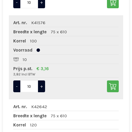
-
+
Art. nr.
K41576
Breedte x lengte
75 x 610
Korrel
100
Voorraad
10
Prijs p.st.
€ 3,16
3,82 Incl BTW
-
+
Art. nr.
K42642
Breedte x lengte
75 x 610
Korrel
120