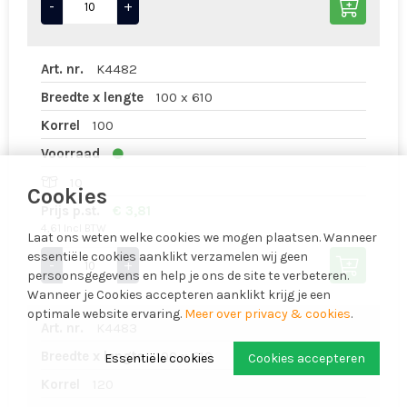
-
+
Art. nr.
K4482
Breedte x lengte
100 x 610
Korrel
100
Voorraad
10
Cookies
Prijs p.st.
€ 3,81
4,61 Incl BTW
Laat ons weten welke cookies we mogen plaatsen. Wanneer
essentiële cookies aanklikt verzamelen wij geen
-
+
persoonsgegevens en help je ons de site te verbeteren.
Wanneer je Cookies accepteren aanklikt krijg je een
optimale website ervaring.
Meer over privacy & cookies
.
Art. nr.
K4483
Breedte x lengte
100 x 610
Essentiële cookies
Cookies accepteren
Korrel
120