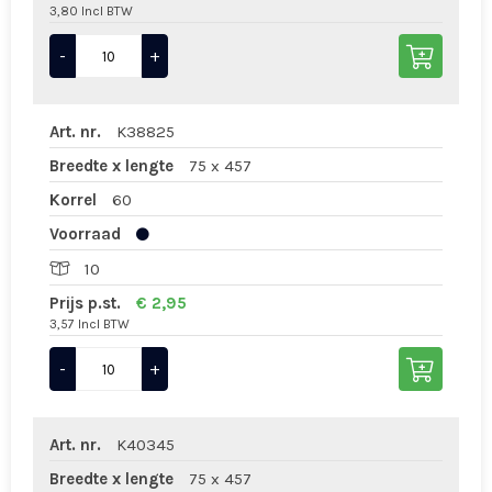
3,80 Incl BTW
-
+
Art. nr.
K38825
Breedte x lengte
75 x 457
Korrel
60
Voorraad
10
Prijs p.st.
€ 2,95
3,57 Incl BTW
-
+
Art. nr.
K40345
Breedte x lengte
75 x 457