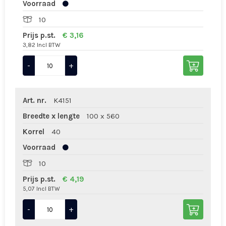
Voorraad
10
Prijs p.st.
€ 3,16
3,82 Incl BTW
-
+
Art. nr.
K4151
Breedte x lengte
100 x 560
Korrel
40
Voorraad
10
Prijs p.st.
€ 4,19
5,07 Incl BTW
-
+