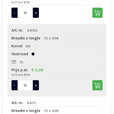
4,01 Incl BTW
-
+
Art. nr.
K4103
Breedte x lengte
75 x 508
Korrel
60
Voorraad
10
Prijs p.st.
€ 3,08
3,73 Incl BTW
-
+
Art. nr.
K4117
Breedte x lengte
75 x 508