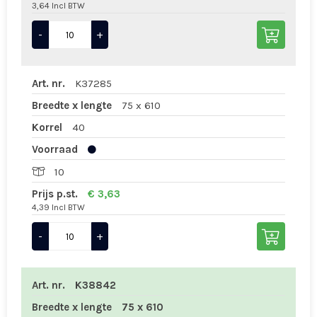
3,64 Incl BTW
-
+
Art. nr.
K37285
Breedte x lengte
75 x 610
Korrel
40
Voorraad
10
Prijs p.st.
€ 3,63
4,39 Incl BTW
-
+
Art. nr.
K38842
Breedte x lengte
75 x 610