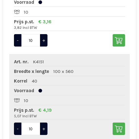
Voorraad
10
Prijs p.st.
€ 3,16
3,82 Incl BTW
-
+
Art. nr.
K4151
Breedte x lengte
100 x 560
Korrel
40
Voorraad
10
Prijs p.st.
€ 4,19
5,07 Incl BTW
-
+