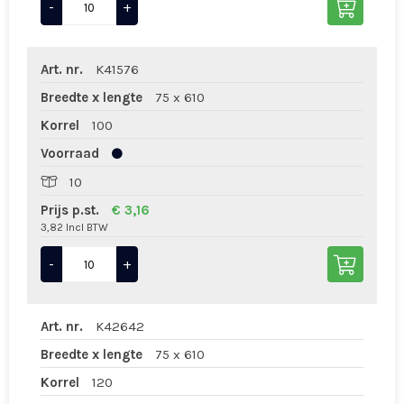
-
+
Art. nr.
K41576
Breedte x lengte
75 x 610
Korrel
100
Voorraad
10
Prijs p.st.
€ 3,16
3,82 Incl BTW
-
+
Art. nr.
K42642
Breedte x lengte
75 x 610
Korrel
120