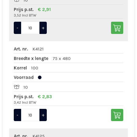
10
Prijs p.st.
€ 2,91
3,52 Incl BTW
-
+
Art. nr.
K4121
Breedte x lengte
75 x 480
Korrel
100
Voorraad
10
Prijs p.st.
€ 2,83
3,42 Incl BTW
-
+
Art. nr.
K4125