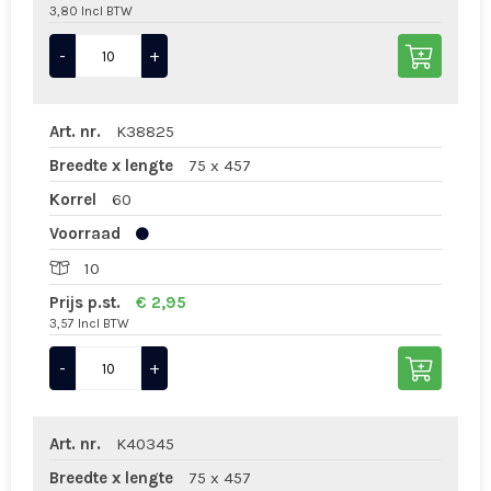
3,80 Incl BTW
-
+
Art. nr.
K38825
Breedte x lengte
75 x 457
Korrel
60
Voorraad
10
Prijs p.st.
€ 2,95
3,57 Incl BTW
-
+
Art. nr.
K40345
Breedte x lengte
75 x 457