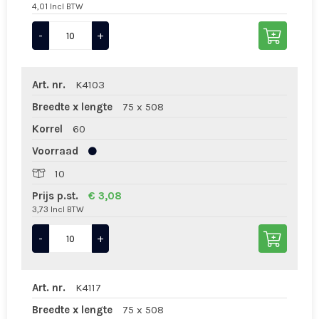
4,01 Incl BTW
-
+
Art. nr.
K4103
Breedte x lengte
75 x 508
Korrel
60
Voorraad
10
Prijs p.st.
€ 3,08
3,73 Incl BTW
-
+
Art. nr.
K4117
Breedte x lengte
75 x 508