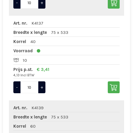
-
+
Art. nr.
K4137
Breedte x lengte
75 x 533
Korrel
40
Voorraad
10
Prijs p.st.
€ 3,41
4,13 Incl BTW
-
+
Art. nr.
K4139
Breedte x lengte
75 x 533
Korrel
60