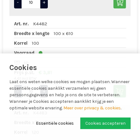
-
+
Art. nr.
K4482
Breedte x lengte
100 x 610
Korrel
100
Voorraad
10
Cookies
Prijs p.st.
€ 3,81
4,61 Incl BTW
Laat ons weten welke cookies we mogen plaatsen. Wanneer
essentiële cookies aanklikt verzamelen wij geen
-
+
persoonsgegevens en help je ons de site te verbeteren.
Wanneer je Cookies accepteren aanklikt krijg je een
optimale website ervaring.
Meer over privacy & cookies
.
Art. nr.
K4483
Breedte x lengte
100 x 610
Essentiële cookies
Cookies accepteren
Korrel
120