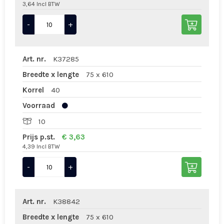
3,64 Incl BTW
-
+
Art. nr.
K37285
Breedte x lengte
75 x 610
Korrel
40
Voorraad
10
Prijs p.st.
€ 3,63
4,39 Incl BTW
-
+
Art. nr.
K38842
Breedte x lengte
75 x 610